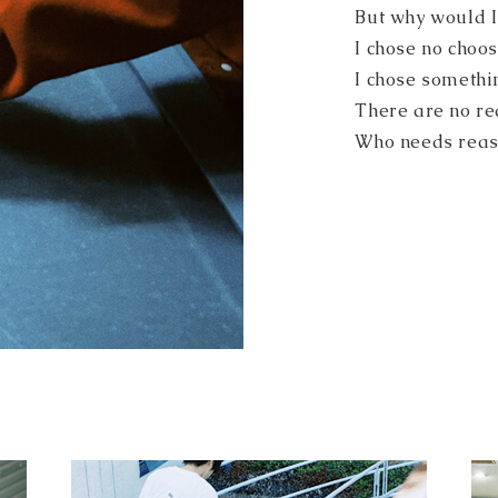
But why would I 
I chose no choos
I chose somethi
There are no re
Who needs reas