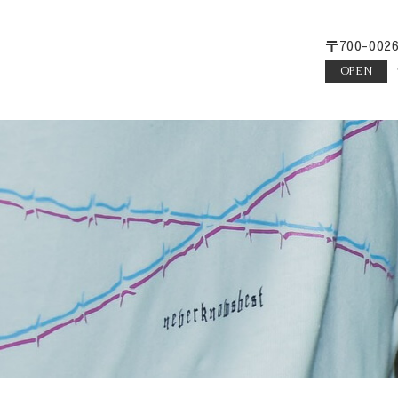
〒700-0
OPEN