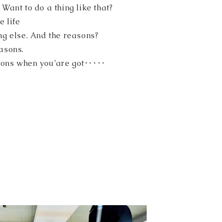
Want to do a thing like that?
e life
ng else. And the reasons?
asons.
ons when you’are got･････